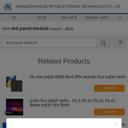
SHENZHEN KAILITE OPTOELECTRONIC TECHNOLOGY CO., LTD
घर
उत्पादों
हमारे बारे में
कारखाना भ्रमण
>>
led panel module
गुणवत्ता
supplier.
(621)
Related Products
P6 जंगम एलईडी वीडियो डिस्प्ले हैंगिंग आउटडोर रेंटल एलईडी स्क्रीन
अब प्रश्न
इनडोर रेंटल एलईडी स्क्रीन - P2.6 P2.97 P3.91 P4.81
मोबाइल एलईडी स्टेज डिस्प्ले
अब प्रश्न
कॉर्पोरेट इवेंट्स के लिए कस्टम लोगो और ब्रांड कस्टमाइजेशन के साथ