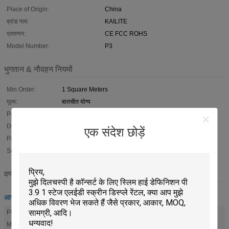
Place of Origin:
China
ब्रांड नाम:
KAILITE
प्रमाणन:
CE FCC ROHS
Model Number:
P3
भुगतान & नौवहन नियमों
Min Order:
1 Square Meters
मूल्य:
बातचीत योग्य
Packaging:
Wooden case ; Flight case
Delivery Time:
7-14 work days
एक संदेश छोड़ें
Payment Terms:
T/T, L/C, D/A, D/P, Western Union, MoneyGram
Supply Ability:
6000 Square Meters Per Month
वर्णन
आरजीबी एलईडी स्क्रीन
Pixel Pitch:
3 mm
Module size:
192*192mm