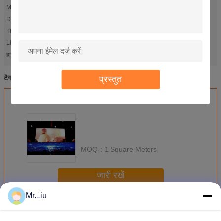
Module resolution:
64*32
Driving Method:
1/16 sacn
The rate:
0.0001
Life Time:
100000hours
rgb led panel
led panel rgb
हाई लाइट:
,
एलईडी पैनल आरजीबी
आरजीबी एलईडी डिस्प्ले
आरजीबी एलईडी पैनल
प्रस्तुत
टैग:
,
,
सबसे उत्तम प्रतिदान प्राप्त करें
MOQ：
1 Square Meters
जारी रखें
Mr.Liu
आरजीबी एलईडी स्क्रीन
अधिक