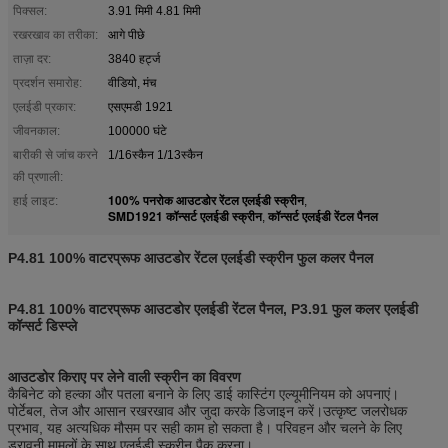
पिक्सल:
3.91 मिमी 4.81 मिमी
रखरखाव का तरीका:
आगे पीछे
ताज़ा दर:
3840 हर्ट्ज
प्रदर्शन समारोह:
वीडियो, मंच
एलईडी प्रकार:
एसएमडी 1921
जीवनकाल:
100000 घंटे
बारीकी से जांच करने
1/16स्कैन 1/13स्कैन
की प्रणाली:
100% पनरोक आउटडोर रेंटल एलईडी स्क्रीन
हाई लाइट:
,
SMD1921 कॉन्सर्ट एलईडी स्क्रीन
कॉन्सर्ट एलईडी रेंटल पैनल
,
P4.81 100% वाटरप्रूफ आउटडोर रेंटल एलईडी स्क्रीन फुल कलर पैनल
P4.81 100% वाटरप्रूफ आउटडोर एलईडी रेंटल पैनल, P3.91 फुल कलर एलईडी
कॉन्सर्ट डिस्प्ले
आउटडोर किराए पर लेने वाली स्क्रीन का विवरण
कैबिनेट को हल्का और पतला बनाने के लिए डाई कास्टिंग एल्यूमीनियम को अपनाएं।
पोर्टेबल, तेज और आसान रखरखाव और जुदा करके डिजाइन करें।उत्कृष्ट जलरोधक
प्रभाव, यह अत्यधिक मौसम पर सही काम हो सकता है। परिवहन और चलने के लिए
डरावनी मामलों के साथ एलईडी स्क्रीन पैक करना।