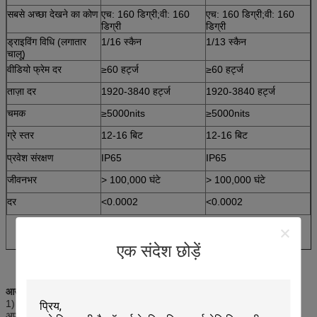
सबसे अच्छा देखने का कोण
एच: 160 डिग्री;वी: 160
एच: 160 डिग्री;वी: 160
डिग्री
डिग्री
ड्राइविंग विधि (लगातार
1/16 स्कैन
1/13 स्कैन
चालू)
वीडियो फ्रेम दर
≥60 हर्ट्ज
≥60 हर्ट्ज
ताज़ा दर
1920-3840 हर्ट्ज
1920-3840 हर्ट्ज
चमक
≥5000nits
≥5000nits
ग्रे स्तर
12-16 बिट
12-16 बिट
प्रवेश संरक्षण
IP65
IP65
जीवनभर
> 100,000 घंटे
> 100,000 घंटे
दर
<0.0002
<0.0002
एक संदेश छोड़ें
आउटडोर किराए पर लेने वाली स्क्रीन की विशेषताएं
1) अति पतली;डाई कास्टिंग एल्यूमीनियम कैबिनेट, हल्का वजन और गर्मी विकिरण को
अपनाएं।