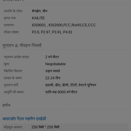
उत्पत्ति के प्लेस:
शेनझेन, चीन
ब्रांड नाम:
KAILITE
प्रमाणन:
IOS9001 , IOS2000,FCC,RoHS,CE,CCC
मॉडल संख्या:
P2.6, P2.97, P3.91, P4.81
भुगतान & नौवहन नियमों
न्यूनतम आदेश मात्रा:
2 वर्ग मीटर
मूल्य:
Negotiatable
पैकेजिंग विवरण:
उड़ान मामले
प्रसव के समय:
22-24 दिन
भुगतान शर्तें:
एल/सी, डी/ए, डी/पी, टी/टी, वेस्टर्न यूनियन
आपूर्ति की क्षमता:
प्रति माह 9000 वर्ग मीटर
वर्णन
आउटडोर रेंटल स्क्रीन एलईडी
मॉड्यूल आकार:
250 मिमी * 250 मिमी