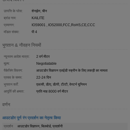
उत्पत्ति के प्लेस:
शेनझेन, चीन
ब्रांड नाम:
KAILITE
प्रमाणन:
IOS9001 , IOS2000,FCC,RoHS,CE,CCC
मॉडल संख्या:
पी 4
भुगतान & नौवहन नियमों
न्यूनतम आदेश मात्रा:
2 वर्ग मीटर
मूल्य:
Negotiatable
पैकेजिंग विवरण:
आउटडोर विज्ञापन एलईडी स्क्रीन के लिए लकड़ी का मामला
प्रसव के समय:
22-24 दिन
भुगतान शर्तें:
एल/सी, डी/ए, डी/पी, टी/टी, वेस्टर्न यूनियन
आपूर्ति की क्षमता:
प्रति माह 8000 वर्ग मीटर
वर्णन
आउटडोर पूर्ण रंग प्रदर्शन का नेतृत्व किया
प्रदर्शन
आउटडोर विज्ञापन, बिलबोर्ड, प्रदर्शनी