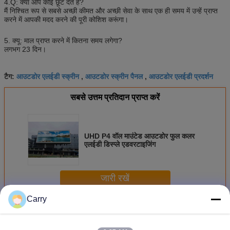
4.Q: क्या आप कोई छूट देते हैं?
मैं निश्चित रूप से सबसे अच्छी कीमत और अच्छी सेवा के साथ एक ही समय में उन्हें प्राप्त
करने में आपकी मदद करने की पूरी कोशिश करूंगा।
5. क्यू: माल प्राप्त करने में कितना समय लगेगा?
लगभग 23 दिन।
आउटडोर एलईडी स्क्रीन
आउटडोर स्क्रीन पैनल
आउटडोर एलईडी प्रदर्शन
टैग:
,
,
सबसे उत्तम प्रतिदान प्राप्त करें
UHD P4 वॉल माउंटेड आउटडोर फुल कलर
एलईडी डिस्प्ले एडवरटाइजिंग
जारी रखें
Carry
आउटडोर पूर्ण रंग प्रदर्शन का नेतृत्व किया
अधिक