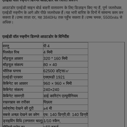
आउटडोर एलईडी साइन बोर्ड बाहरी वातावरण के लिए डिज़ाइन किए गए हैं, पूर्ण जलरोधक,
एलईडी स्क्रीन के आगे और पीछे जलरोधक हैं।यह भारी बारिश के दिनों में सामान्य काम कर
सकता है।उच्च ताज़ा दर, यह 3840Hz तक पहुँच सकता है।उच्च चमक, 5500nits से
अधिक।
एलईडी वॉल स्क्रीन डिस्प्ले आउटडोर के विनिर्देश
वस्तु
पी 4
पिक्सेल पिच
4 मिमी
मॉड्यूल आकार
320 * 160 मिमी
मॉड्यूल संकल्प
80 × 40
भौतिक घनत्व
62500 डॉट्स/㎡
एलईडी प्रकार
एसएमडी 1921
कैबिनेट का आकार
960 × 960 × मिमी
कैबिनेट संकल्प
240×240
कैबिनेट सामग्री
डाई कास्टिंग एल्यूमीनियम
रखरखाव का तरीका
पिछला
सर्वश्रेष्ठ देखने की दूरी
≥4 मी
सबसे अच्छा देखने का कोण
एच: 140 डिग्री;वी: 140 डिग्री
ड्राइविंग विधि (लगातार चालू)
1/10 स्कैन,
वीडियो फ्रेम दर
≥60 हर्ट्ज