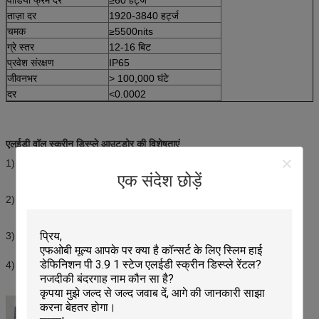
ताज़ा दर
1920-3840 हर्ट्ज
चमक
≥5500nits
ग्रे स्तर
12-16 बिट
प्रवेश संरक्षण
IP65
जीवनभर
> 100,000 घंटे
दर
<0.0002
एलईडी वॉल स्क्रीन डिस्प्ले आउटडोर की विशेषताएं
1) पूर्ण जलरोधी डिजाइन, यह खराब मौसम में सामान्य रूप से काम कर सकता है।
एक संदेश छोड़ें
2) उच्च कंट्रास्ट, अधिक ज्वलंत चित्र और वीडियो प्रस्तुत कर सकता है।
3) अंतरिक्ष बचाओ, दीवार में दीवार का प्रदर्शन लगाया जा सकता है।
4) उच्च ताज़ा दर, 3840Hz से अधिक।