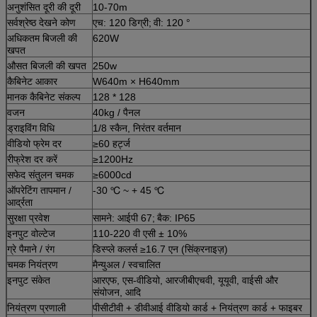
अनुशंसित दूरी की दूरी
10-70m
सर्वश्रेष्ठ देखने कोण
एच: 120 डिग्री;
वी: 120 °
अधिकतम बिजली की
620W
खपत
औसत बिजली की खपत
250w
कैबिनेट आकार
W640m × H640mm
मानक कैबिनेट संकल्प
128 * 128
वजन
40kg / पैनल
ड्राइविंग विधि
1/8 स्कैन, निरंतर वर्तमान
वीडियो फ्रेम दर
≥60 हर्ट्ज
रीफ्रेश दर करें
≥1200Hz
सफेद संतुलन चमक
≥6000cd
ऑपरेटिंग तापमान /
-30 ℃ ~ + 45 ℃
आर्द्रता
सुरक्षा प्रवेश
सामने: आईपी 67;
बैक: IP65
इनपुट वोल्टेज
110-220 वी एसी ± 10%
ग्रे पैमाने / रंग
डिस्प्ले कलर्स ≥16.7 एन (सिंक्रनाइज़)
चमक नियंत्रण
मैन्युअल / स्वचालित
इनपुट संकेत
आरएफ, एस-वीडियो, आरजीबीएचवी, यूयूवी, वाईसी और
संयोजन, आदि
नियंत्रण प्रणाली
पीसीटीवी + डीवीआई वीडियो कार्ड + नियंत्रण कार्ड + फाइबर