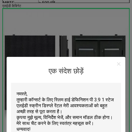
MBTF
> 500 घंटे
एलईडी कैबिनेट
जीवन काल
> 100,000 घंटे
दर
<0.0002
एक संदेश छोड़ें