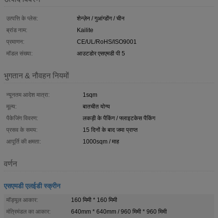
उत्पत्ति के प्लेस:
शेन्ज़ेन / गुआंग्डोंग / चीन
ब्रांड नाम:
Kailite
प्रमाणन:
CE/UL/RoHS/ISO9001
मॉडल संख्या:
आउटडोर एसएमडी पी 5
भुगतान & नौवहन नियमों
न्यूनतम आदेश मात्रा:
1sqm
मूल्य:
बातचीत योग्य
पैकेजिंग विवरण:
लकड़ी के पैकिंग / फ्लाइटकेस पैकिंग
प्रसव के समय:
15 दिनों के बाद जमा प्राप्त
आपूर्ति की क्षमता:
1000sqm / माह
वर्णन
एसएमडी एलईडी स्क्रीन
मॉड्यूल आकार:
160 मिमी * 160 मिमी
मंत्रिमंडल का आकार:
640mm * 640mm / 960 मिमी * 960 मिमी