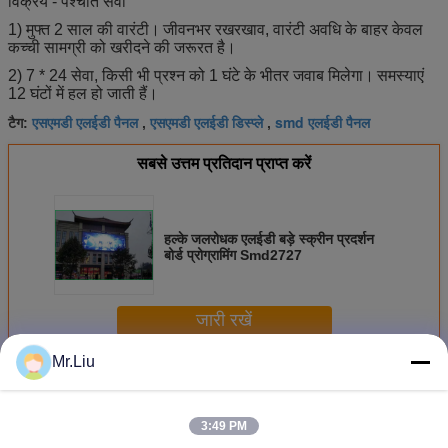
विक्रय - पश्चात सेवा
1) मुफ्त 2 साल की वारंटी।
जीवनभर रखरखाव, वारंटी अवधि के बाहर केवल
कच्ची सामग्री को खरीदने की जरूरत है।
2) 7 * 24 सेवा, किसी भी प्रश्न को 1 घंटे के भीतर जवाब मिलेगा।
समस्याएं
12 घंटों में हल हो जाती हैं।
एसएमडी एलईडी पैनल
एसएमडी एलईडी डिस्प्ले
smd एलईडी पैनल
टैग:
,
,
सबसे उत्तम प्रतिदान प्राप्त करें
हल्के जलरोधक एलईडी बड़े स्क्रीन प्रदर्शन
बोर्ड प्रोग्रामिंग Smd2727
जारी रखें
Mr.Liu
एसएमडी एलईडी स्क्रीन
अधिक
3:49 PM