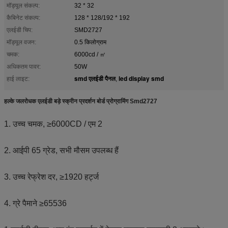
मॉड्यूल संकल्प:
32 * 32
कैबिनेट संकल्प:
128 * 128/192 * 192
एलईडी चिप:
SMD2727
मॉड्यूल वजन:
0.5 किलोग्राम
चमक:
6000cd / ㎡
अधिकतम पावर:
50W
smd एलईडी पैनल
led display smd
हाई लाइट:
,
हल्के जलरोधक एलईडी बड़े स्क्रीन प्रदर्शन बोर्ड प्रोग्रामिंग Smd2727
1. उच्च चमक, ≥6000CD / एम 2
2. आईपी 65 ग्रेड, सभी मौसम उपलब्ध हैं
3. उच्च रेफ्रेश दर, ≥1920 हर्ट्ज
4. ग्रे पैमाने ≥65536