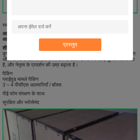
स्मार्ट डिजाइन एलईडी कैबिनेट
आईपी ​​रेटिंग
: निविड़ अंधकार स्तर
आईपी
65 (सामने), निविड़ अंधकार स्तर
आईपी
54 (पीठ), किसी भी मौसम की स्थिति से निडर।
प्रस्तुत
शीतलन प्रणाली
: वैज्ञानिक संरचना डिजाइन सुनिश्चित करता है कि उच्च
कुशल प्रशंसकों के साथ पर्याप्त स्थान अपव्यय क्षमता में वृद्धि करता है, स्थिरता
और विश्वसनीयता को लंबे समय तक लगातार उपयोग के लिए सुनिश्चित करता
है, और नेतृत्व के प्रदर्शन की उम्र बढ़ाता है।
पैकिंग
प्लाईवुड मामले पैकिंग
3 ~ 4 पीसीएस अलमारियाँ / बॉक्स
पीई फोम संरक्षण के साथ
सुरक्षित और भरोसेमंद