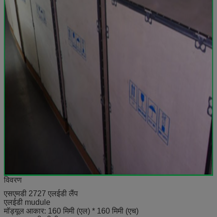
विवरण
एसएमडी 2727 एलईडी लैंप
एलईडी mudule
मॉड्यूल आकार: 160 मिमी (एल) * 160 मिमी (एच)