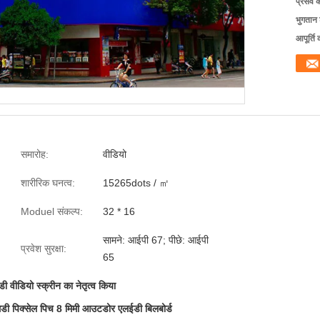
प्रसव 
भुगतान शर
आपूर्ति 
समारोह:
वीडियो
शारीरिक घनत्व:
15265dots / ㎡
Moduel संकल्प:
32 * 16
सामने: आईपी 67; पीछे: आईपी
प्रवेश सुरक्षा:
65
ी वीडियो स्क्रीन का नेतृत्व किया
मडी पिक्सेल पिच 8 मिमी आउटडोर एलईडी बिलबोर्ड