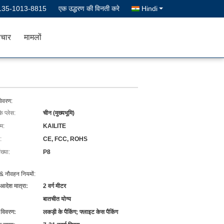
135-1013-8815
एक उद्धरण की विनती करे
Hindi
चार
मामलों
विवरण:
के प्लेस:
चीन (मुख्यभूमि)
ाम:
KAILITE
:
CE, FCC, ROHS
ख्या:
P8
& नौवहन नियमों:
 आदेश मात्रा:
2 वर्ग मीटर
बातचीत योग्य
ग विवरण:
लकड़ी के पैकिंग; फ्लाइट केस पैकिंग