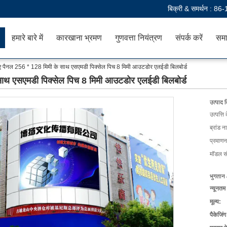
बिक्री & समर्थन :
86-
हमारे बारे में
कारखाना भ्रमण
गुणवत्ता नियंत्रण
संपर्क करें
समा
लिए पैनल 256 * 128 मिमी के साथ एसएमडी पिक्सेल पिच 8 मिमी आउटडोर एलईडी बिलबोर्ड
 साथ एसएमडी पिक्सेल पिच 8 मिमी आउटडोर एलईडी बिलबोर्ड
उत्पाद 
उत्पत्ति 
ब्रांड न
प्रमाणन
मॉडल सं
भुगतान 
न्यूनतम
मूल्य:
पैकेजिं