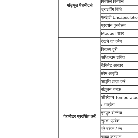
पिक्सेल विन्यास
मॉड्यूल पैरामीटर्स
ड्राइविंग विधि
एलईडी Encapsuloti
प्रदर्शन पुनर्वसन
Moduel पावर
देखने का कोण
विकल्प दूरी
अधिकतम शक्ति
कैबिनेट आकार
फ़्रेम आवृत्ति
आवृत्ति ताज़ा करें
संतुलन चमक
ऑपरेशन Temperatue
/ आर्द्रता
इनपुट वोल्टेज
पैरामीटर प्रदर्शित करें
सुरक्षा प्रवेश
ग्रे स्केल / रंग
चमक कंट्राल