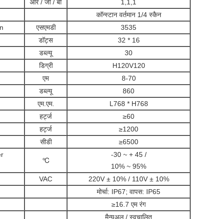
आर / जी / बी
1,1,1
कॉन्स्टान वर्तमान 1/4 स्कैन
on
एसएमडी
3535
डॉट्स
32 * 16
डब्ल्यू
30
डिग्री
H120V120
एम
8-70
डब्ल्यू
860
एम.एम.
L768 * H768
हर्ट्ज
≥60
हर्ट्ज
≥1200
सीडी
≥6500
r
-30 ~ + 45 /
℃
10% ~ 95%
VAC
220V ± 10% / 110V ± 10%
मोर्चा: IP67; वापस: IP65
≥16.7 एम रंग
मैन्युअल / स्वचालित