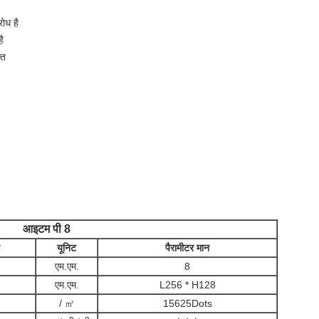
ोध है
ै
्त
आइटम पी 8
यूनिट
पैरामीटर मान
एम.एम.
8
एम.एम.
L256 * H128
/ ㎡
15625Dots