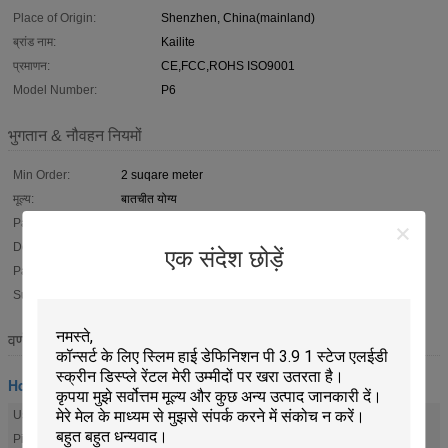
Place of Origin:
Shenzhen, China(mainland)
ब्रांड नाम:
Kailite
प्रमाणन:
CE,FCC,ROHS ISO9001
Model Number:
P6
भुगतान & नौवहन नियमों
Min Order:
2 suqare meter
मूल्य:
बातचीत योग्य
Packaging:
Flight case
Delivery Time:
5--20 working days
एक संदेश छोड़ें
Payment Terms:
T/T, D/A, D/P, L/C, Western Union, MoneyGram
Supply Ability:
8000sqm per month
वर्णन
Hd के नेतृत्व में प्रदर्शन
Usage:
Indoor
Pixels:
6mm