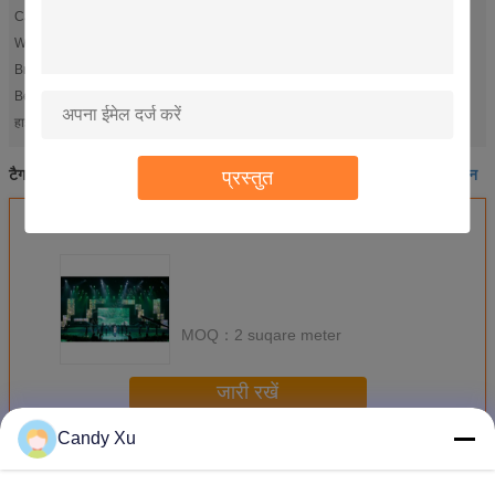
Cabinet material::
Die cast Aluminum
Waterproof:
IP65
Brightness:
≥1800cd
Best viewing distance:
6m-50m
outdoor led panel
indoor led video walls
हाई लाइट:
,
आउटडोर एलईडी पैनल
इनडोर एलईडी वीडियो दीवारों
वाणिज्यिक नेतृत्व प्रदर्शन
प्रस्तुत
टैग:
,
,
सबसे उत्तम प्रतिदान प्राप्त करें
MOQ：
2 suqare meter
जारी रखें
Candy Xu
Hd के नेतृत्व में प्रदर्शन
अधिक